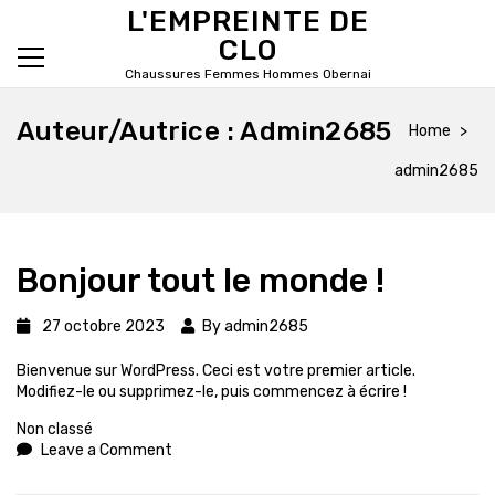
Skip
L'EMPREINTE DE
to
CLO
the
content
Chaussures Femmes Hommes Obernai
Primary Menu
Auteur/autrice :
Admin2685
Home
admin2685
Bonjour tout le monde !
27 octobre 2023
By
admin2685
Bienvenue sur WordPress. Ceci est votre premier article.
Modifiez-le ou supprimez-le, puis commencez à écrire !
Categories
Non classé
on
Leave a Comment
Bonjour
tout