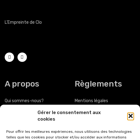
L'Empreinte de Clo
Magasin de chaussures femmes hommes Obernai
A propos
Règlements
Qui sommes-nous?
Mentions légales
Gérer le consentement aux
Nous contacter
Politique de confidentialité
cookies
Nous localiser
Conditions générales de
Pour offrir les meilleures expériences, nous utilisons des technologies
vente et d'utilisation
telles que les cookies pour stocker et/ou accéder aux informations