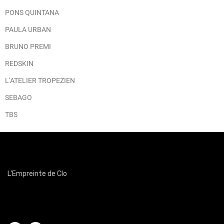
PONS QUINTANA
PAULA URBAN
BRUNO PREMI
REDSKIN
L’ATELIER TROPEZIEN
SEBAGO
TBS
L'Empreinte de Clo
Magasin de chaussures femmes hommes Obernai