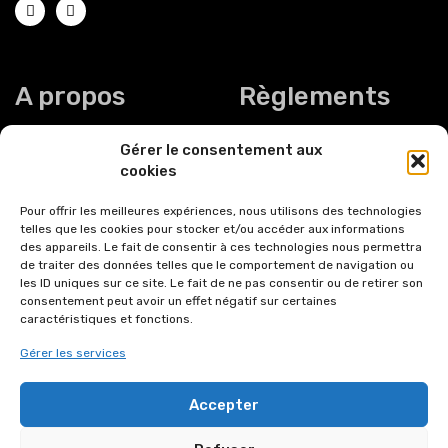
A propos
Règlements
Gérer le consentement aux
Qui sommes-nous?
Mentions légales
cookies
Nous contacter
Politique de confidentialité
Pour offrir les meilleures expériences, nous utilisons des technologies
telles que les cookies pour stocker et/ou accéder aux informations
Nous localiser
des appareils. Le fait de consentir à ces technologies nous permettra
Conditions générales de
de traiter des données telles que le comportement de navigation ou
vente et d'utilisation
les ID uniques sur ce site. Le fait de ne pas consentir ou de retirer son
consentement peut avoir un effet négatif sur certaines
LUNDI :
14H-18H00
caractéristiques et fonctions.
MARDI
: 9H30-18H30
MERCREDI
: 9H30-18H30
Gérer les services
JEUDI
: 9H30-18H30
VENDREDI
: 9H30-18h30
Rejoignez-nous sur les
Accepter
SAMEDI
: 9H30-18H00
réseaux sociaux